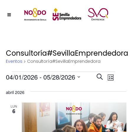
Consultoría#SevillaEmprendedora
Eventos
Consultoría#SevillaEmprendedora
Eventos
Naveg
04/01/2026
 - 
05/28/2026
Nave
Buscar
Lista
Selecciona
de
de
abril 2026
la
vistas
fecha.
búsqu
de
LUN
6
y
Event
vistas