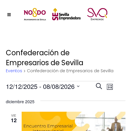
Confederación de
Empresarios de Sevilla
Eventos
Confederación de Empresarios de Sevilla
Eventos
Naveg
12/12/2025
 - 
08/08/2026
Nave
Buscar
Lista
Selecciona
de
de
diciembre 2025
la
vistas
fecha.
búsqu
de
VIE
12
y
Event