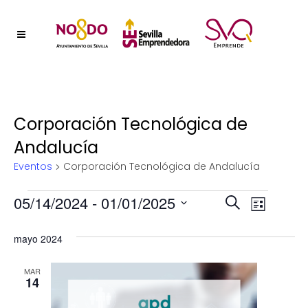
Corporación Tecnológica de
Andalucía
Eventos
Corporación Tecnológica de Andalucía
Eventos
Naveg
05/14/2024
 - 
01/01/2025
Nave
Buscar
Lista
Selecciona
de
de
mayo 2024
la
vistas
fecha.
búsqu
de
MAR
14
y
Event