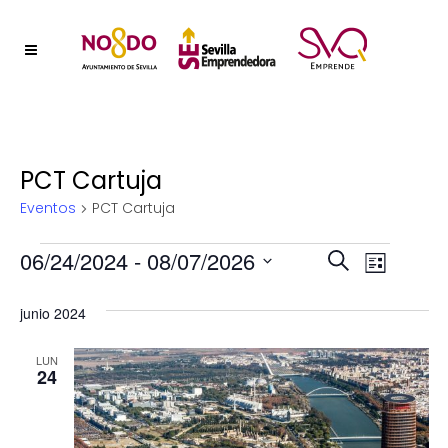
PCT Cartuja
Eventos
PCT Cartuja
Eventos
Naveg
06/24/2024
 - 
08/07/2026
Nave
Buscar
Lista
Selecciona
de
de
junio 2024
la
vistas
fecha.
búsqu
de
LUN
24
y
Event
vistas