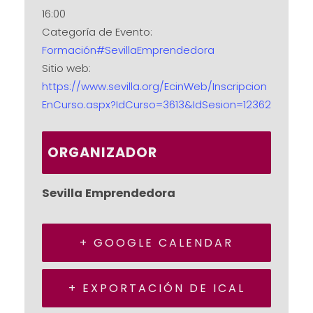
16:00
Categoría de Evento:
Formación#SevillaEmprendedora
Sitio web:
https://www.sevilla.org/EcinWeb/Inscripcion
EnCurso.aspx?IdCurso=3613&IdSesion=12362
ORGANIZADOR
Sevilla Emprendedora
+ GOOGLE CALENDAR
+ EXPORTACIÓN DE ICAL