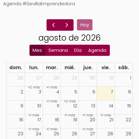
Agenda #SevillaEmprendedora
Hoy
agosto de 2026
Mes
Semana
Día
Agenda
dom.
lun.
mar.
mié.
jue.
vie.
sáb.
26
27
28
29
30
31
1
+2 más
+1 más
2
3
4
5
6
7
8
+1 más
+2 más
9
10
11
12
13
14
15
+1 más
+1 más
+1 más
+1 más
16
17
18
19
20
21
22
+1 más
+1 más
+1 más
23
24
25
26
27
28
29