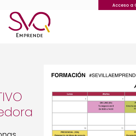
Acceso a 
TIVO
edora
sonas