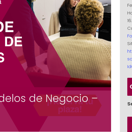
Fe
Ho
16
Ca
F
Si
ht
sc
Id
delos de Negocio –
S