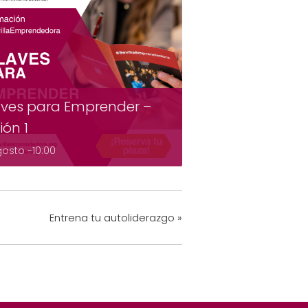
ves para Emprender –
ión 1
gosto -10:00
Entrena tu autoliderazgo
»