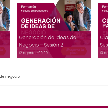
Generación de Ideas de
Cla
Negocio – Sesión 2
Ses
12 agosto -09:00
13 a
 de negocio