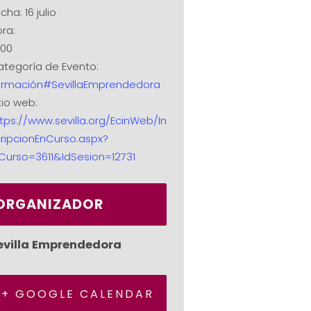
cha:
16 julio
ra:
:00
tegoría de Evento:
ormación#SevillaEmprendedora
tio web:
tps://www.sevilla.org/EcinWeb/In
ripcionEnCurso.aspx?
Curso=3611&IdSesion=12731
ORGANIZADOR
evilla Emprendedora
+ GOOGLE CALENDAR