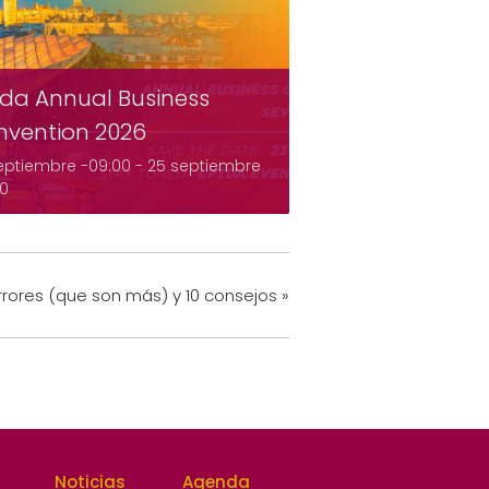
da Annual Business
nvention 2026
eptiembre -09:00
-
25 septiembre
00
rrores (que son más) y 10 consejos
»
Noticias
Agenda