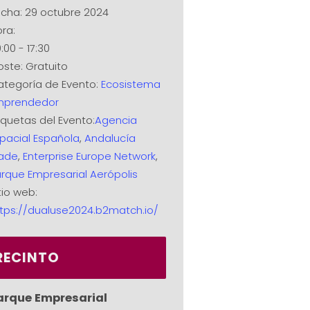
cha:
29 octubre 2024
ra:
:00 - 17:30
oste:
Gratuito
tegoría de Evento:
Ecosistema
mprendedor
iquetas del Evento:
Agencia
pacial Española
,
Andalucía
rade
,
Enterprise Europe Network
,
rque Empresarial Aerópolis
tio web:
tps://dualuse2024.b2match.io/
RECINTO
arque Empresarial