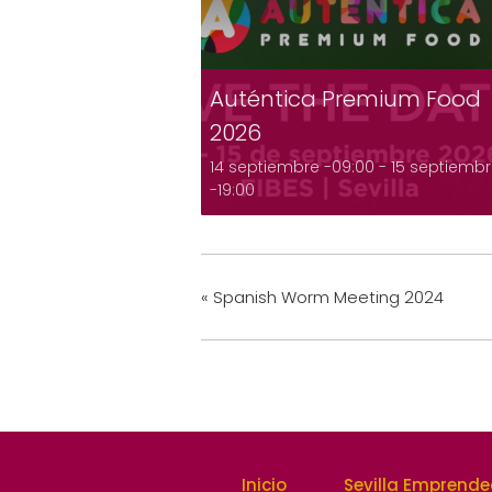
Auténtica Premium Food
2026
14 septiembre -09:00
-
15 septiemb
-19:00
«
Spanish Worm Meeting 2024
Inicio
Sevilla Emprend