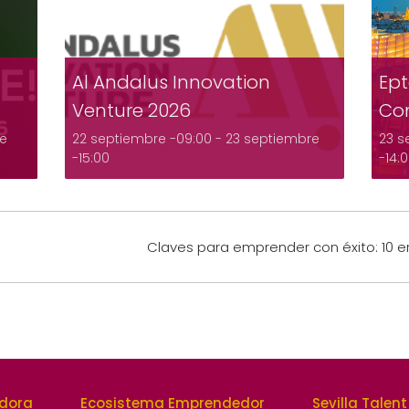
Al Andalus Innovation
Ept
Venture 2026
Co
re
22 septiembre -09:00
-
23 septiembre
23 s
-15:00
-14:
Claves para emprender con éxito: 10 e
edora
Ecosistema Emprendedor
Sevilla Talent