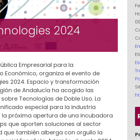
Fe
Ho
09
hnologies 2024
C
Ca
E
Et
Es
ública Empresarial para la
T
lo Económico, organiza el evento de
Pa
ies 2024. Espacio y transformación
Si
egión de Andalucía ha acogido las
ht
 sobre Tecnologías de Doble Uso. La
nificado especial para la industria
n la próxima apertura de una incubadora
tups que aporten soluciones al sector
ad que también alberga con orgullo la
P