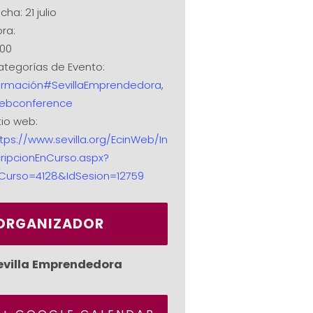
cha:
21 julio
ra:
:00
tegorías de Evento:
ormación#SevillaEmprendedora
,
ebconference
tio web:
tps://www.sevilla.org/EcinWeb/In
ripcionEnCurso.aspx?
dCurso=4128&IdSesion=12759
ORGANIZADOR
evilla Emprendedora