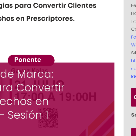
Fe
Ho
17
Ca
F
W
Si
ht
sc
de Marca:
I
ara Convertir
sfechos en
– Sesión 1
S