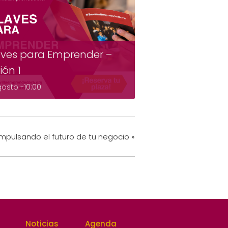
ves para Emprender –
ión 1
gosto -10:00
: Impulsando el futuro de tu negocio
»
Noticias
Agenda