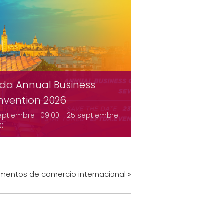
da Annual Business
nvention 2026
eptiembre -09:00
-
25 septiembre
00
documentos de comercio internacional
»