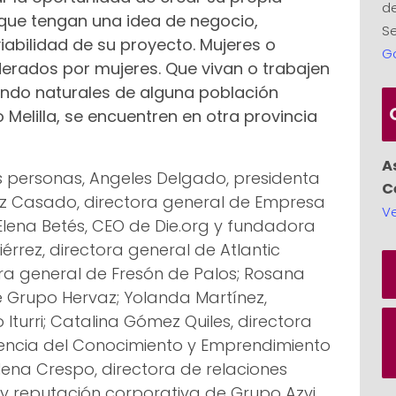
de
que tengan una idea de negocio,
Se
iabilidad de su proyecto. Mujeres o
G
erados por mujeres. Que vivan o trabajen
iendo naturales de alguna población
Melilla, se encuentren en otra provincia
A
as personas, Angeles Delgado, presidenta
C
rez Casado, directora general de Empresa
Ve
Elena Betés, CEO de Die.org y fundadora
rrez, directora general de Atlantic
ora general de Fresón de Palos; Rosana
 Grupo Hervaz; Yolanda Martínez,
Iturri; Catalina Gómez Quiles, directora
rencia del Conocimiento y Emprendimiento
Elena Crespo, directora de relaciones
 y reputación corporativa de Grupo Azvi.