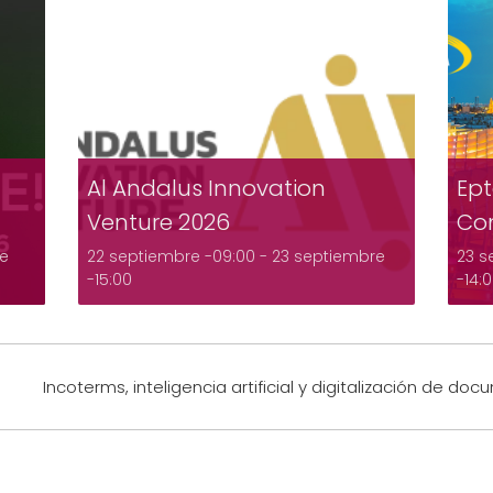
Al Andalus Innovation
Ept
Venture 2026
Co
re
22 septiembre -09:00
-
23 septiembre
23 s
-15:00
-14:
Incoterms, inteligencia artificial y digitalización de 