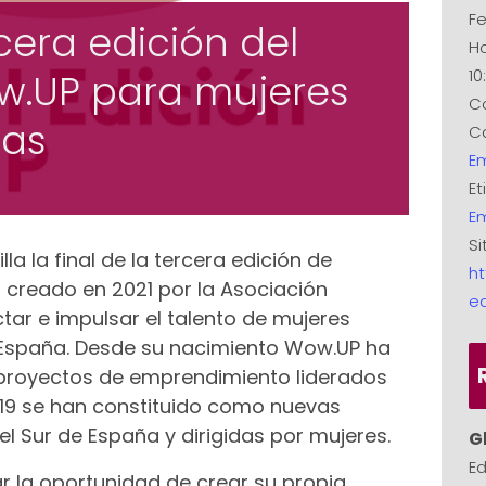
Fe
rcera edición del
Ho
10
.UP para mujeres
C
as
Ca
E
Et
Em
Si
lla la final de la tercera edición de
ht
reado en 2021 por la Asociación
e
tar e impulsar el talento de mujeres
España. Desde su nacimiento Wow.UP ha
 proyectos de emprendimiento liderados
, 19 se han constituido como nuevas
l Sur de España y dirigidas por mujeres.
G
Ed
r la oportunidad de crear su propia