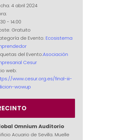
cha:
4 abril 2024
ra:
:30 - 14:00
oste:
Gratuito
tegoría de Evento:
Ecosistema
mprendedor
iquetas del Evento:
Asociación
presarial Cesur
tio web:
tps://www.cesur.org.es/final-iii-
dicion-wowup
RECINTO
lobal Omnium Auditorio
ificio Acuario de Sevilla. Muelle