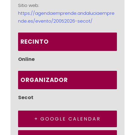
Sitio web:
https://agendaemprende.andaluciaempre
nde.es/evento/20052026-secot/
RECINTO
Online
ORGANIZADOR
Secot
+ GOOGLE CALENDAR