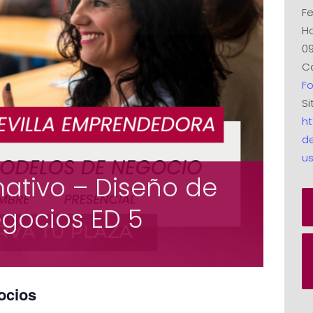
Fe
Ho
09
Ca
F
Si
ht
d
us
mativo – Diseño de
gocios ED 5
ocios