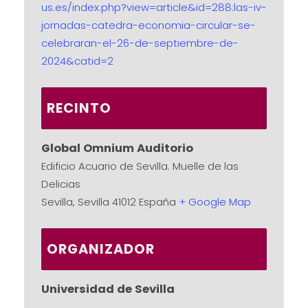
us.es/index.php?view=article&id=288:las-iv-
jornadas-catedra-economia-circular-se-
celebraran-el-26-de-septiembre-de-
2024&catid=2
RECINTO
Global Omnium Auditorio
Edificio Acuario de Sevilla. Muelle de las
Delicias
Sevilla
,
Sevilla
41012
España
+ Google Map
ORGANIZADOR
Universidad de Sevilla