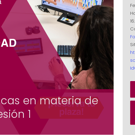
Fe
Ho
16
Ca
F
Si
ht
sc
I
icas en materia de
esión 1