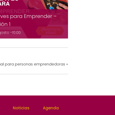
ves para Emprender –
ión 1
gosto -10:00
al para personas emprendedoras
»
Noticias
Agenda