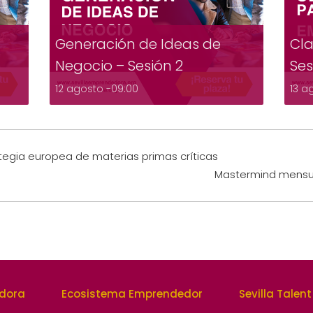
Generación de Ideas de
Cla
Negocio – Sesión 2
Ses
12 agosto -09:00
13 a
ategia europea de materias primas críticas
Mastermind mensu
edora
Ecosistema Emprendedor
Sevilla Talent