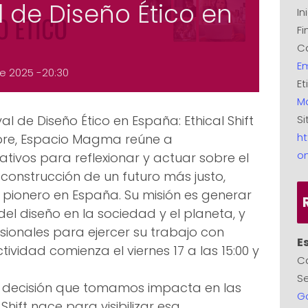
l de Diseño Ético en
In
Fi
Ca
E
re 2025 -20:30
Et
M
Si
val de Diseño Ético en España: Ethical Shift
ht
tubre, Espacio Magma reúne a
o
eativos para reflexionar y actuar sobre el
a construcción de un futuro más justo,
o pionero en España. Su misión es generar
el diseño en la sociedad y el planeta, y
sionales para ejercer su trabajo con
E
ividad comienza el viernes 17 a las 15:00 y
Ca
Se
da decisión que tomamos impacta en las
G
Shift nace para visibilizar esa