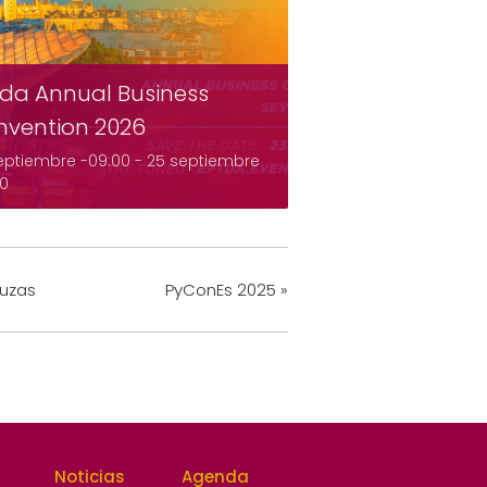
da Annual Business
nvention 2026
eptiembre -09:00
-
25 septiembre
00
luzas
PyConEs 2025
»
Noticias
Agenda