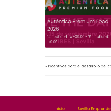
Auténtica Premium Food
2026
14 septiembre -09:00
-
15 septiemb
-19:00
«
Incentivos para el desarrollo del 
Inicio
Sevilla Emprend