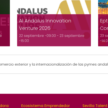
Al Andalus Innovation
Ept
Venture 2026
Co
re
22 septiembre -09:00
-
23 septiembre
23 s
-15:00
-14:
comercio exterior y la internacionalización de las pymes anda
edora
Ecosistema Emprendedor
Sevilla Talent