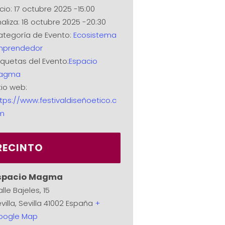
icio:
17 octubre 2025 -15:00
naliza:
18 octubre 2025 -20:30
tegoría de Evento:
Ecosistema
mprendedor
iquetas del Evento:
Espacio
agma
tio web:
tps://www.festivaldiseñoetico.c
m
RECINTO
spacio Magma
lle Bajeles, 15
villa
,
Sevilla
41002
España
+
oogle Map