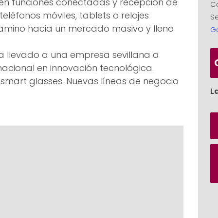
gren funciones conectadas y recepción de
C
 teléfonos móviles, tablets o relojes
Se
l camino hacia un mercado masivo y lleno
G
a llevado a una empresa sevillana a
rnacional en innovación tecnológica.
s smart glasses. Nuevas líneas de negocio
L