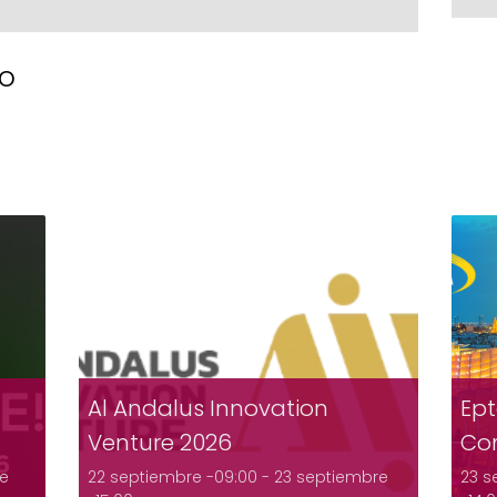
to
s
Al Andalus Innovation
Ept
Venture 2026
Co
re
22 septiembre -09:00
-
23 septiembre
23 s