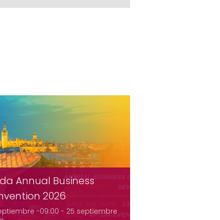
da Annual Business
nvention 2026
eptiembre -09:00
-
25 septiembre