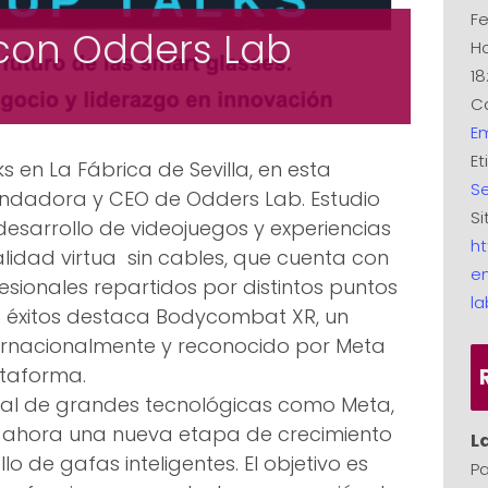
Fe
 con Odders Lab
Ho
18
Ca
E
Et
s en La Fábrica de Sevilla, en esta
Se
undadora y CEO de Odders Lab. Estudio
Si
 desarrollo de videojuegos y experiencias
ht
lidad virtua sin cables, que cuenta con
e
sionales repartidos por distintos puntos
la
s éxitos destaca Bodycombat XR, un
ernacionalmente y reconocido por Meta
ataforma.
pal de grandes tecnológicas como Meta,
ta ahora una nueva etapa de crecimiento
L
lo de gafas inteligentes. El objetivo es
Pa