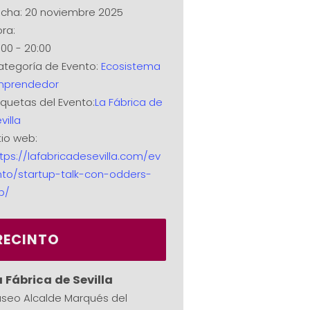
cha:
20 noviembre 2025
ra:
:00 - 20:00
tegoría de Evento:
Ecosistema
mprendedor
iquetas del Evento:
La Fábrica de
villa
tio web:
tps://lafabricadesevilla.com/ev
nto/startup-talk-con-odders-
b/
RECINTO
a Fábrica de Sevilla
seo Alcalde Marqués del