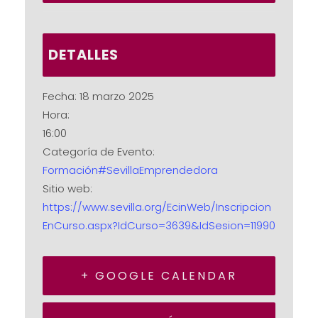
DETALLES
Fecha:
18 marzo 2025
Hora:
16:00
Categoría de Evento:
Formación#SevillaEmprendedora
Sitio web:
https://www.sevilla.org/EcinWeb/Inscripcion
EnCurso.aspx?IdCurso=3639&IdSesion=11990
+ GOOGLE CALENDAR