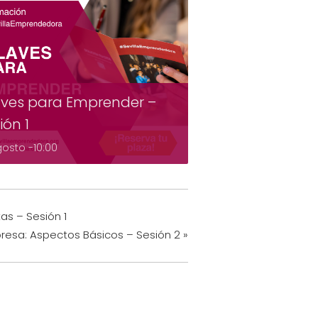
ves para Emprender –
ión 1
gosto -10:00
as – Sesión 1
resa: Aspectos Básicos – Sesión 2
»