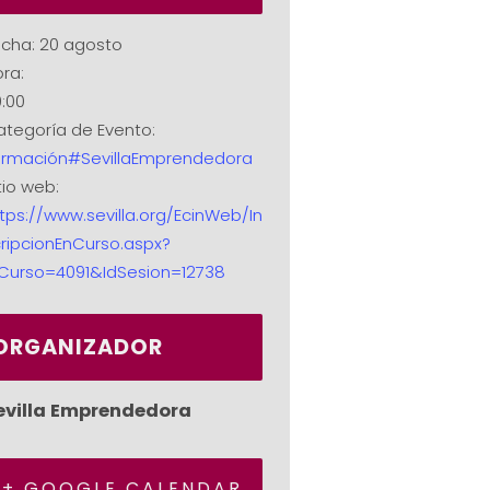
cha:
20 agosto
ra:
:00
tegoría de Evento:
ormación#SevillaEmprendedora
tio web:
tps://www.sevilla.org/EcinWeb/In
ripcionEnCurso.aspx?
dCurso=4091&IdSesion=12738
ORGANIZADOR
evilla Emprendedora
+ GOOGLE CALENDAR