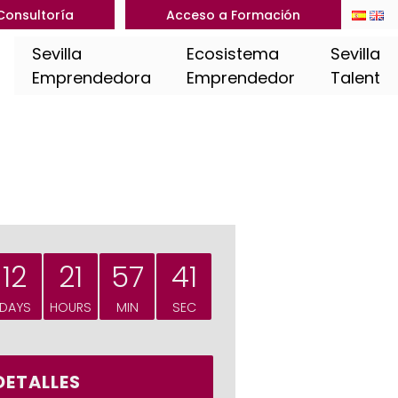
Consultoría
Acceso a Formación
Sevilla
Ecosistema
Sevilla
Emprendedora
Emprendedor
Talent
12
21
57
40
DAYS
HOURS
MIN
SEC
DETALLES