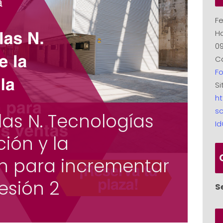
Fe
Ho
09
Ca
F
Si
ht
sc
 las N. Tecnologías
I
ión y la
 para incrementar
esión 2
S