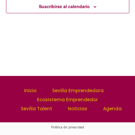
y
Suscribirse al calendario
Event
vistas
de
Evento
Inicio
Sevilla Emprendedora
Ecosistema Emprendedor
Sevilla Talent
Noticias
Agenda
Política de privacidad