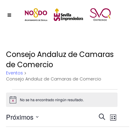
Consejo Andaluz de Camaras
de Comercio
Eventos
Consejo Andaluz de Camaras de Comercio
Eventos
No se ha encontrado ningún resultado.
Aviso
Naveg
Próximos
Nave
Buscar
Lista
Selecciona
de
de
la