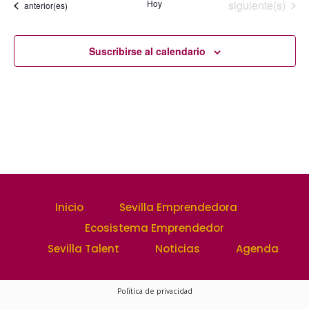
vistas
Eventos
Hoy
siguiente(s)
Eventos
anterior(es)
fecha.
búsqu
de
y
Suscribirse al calendario
Event
vistas
de
Evento
Inicio
Sevilla Emprendedora
Ecosistema Emprendedor
Sevilla Talent
Noticias
Agenda
Política de privacidad