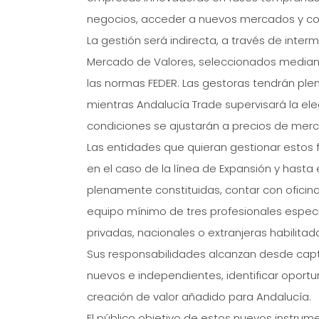
negocios, acceder a nuevos mercados y cons
La gestión será indirecta, a través de inter
Mercado de Valores, seleccionados mediante
las normas FEDER. Las gestoras tendrán plen
mientras Andalucía Trade supervisará la eleg
condiciones se ajustarán a precios de mer
Las entidades que quieran gestionar estos f
en el caso de la línea de Expansión y hasta 
plenamente constituidas, contar con oficina
equipo mínimo de tres profesionales especi
privadas, nacionales o extranjeras habilita
Sus responsabilidades alcanzan desde capta
nuevos e independientes, identificar oportu
creación de valor añadido para Andalucía.
El público objetivo de estos nuevos instrum