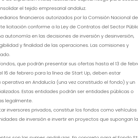
olidar el tejido empresarial andaluz.
mediarios financieros autorizados por la Comisión Nacional de
 licitación conforme a la Ley de Contratos del Sector Públi
a autonomía en las decisiones de inversión y desinversión,
ibilidad y finalidad de las operaciones. Las comisiones y
cado.
ondos, que podrán presentar sus ofertas hasta el 13 de febr
el 16 de febrero para la línea de Start Up, deben estar
 operativa en Andalucía (una vez constituido el fondo) y un
alizados. Estas entidades podrán ser entidades públicas o
das legalmente.
r inversores privados, constituir los fondos como vehículos
nidades de inversión e invertir en proyectos que supongan l
entos son las pymes andaluzas. En concreto para el Fondo St