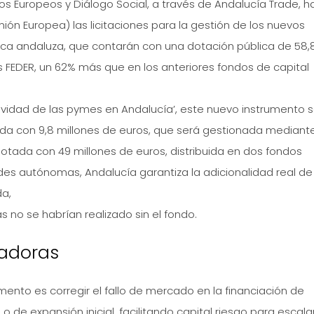
s Europeos y Diálogo Social, a través de Andalucía Trade, h
Unión Europea) las licitaciones para la gestión de los nuevos
lica andaluza, que contarán con una dotación pública de 58,
 FEDER, un 62% más que en los anteriores fondos de capital
vidad de las pymes en Andalucía’, este nuevo instrumento 
otada con 9,8 millones de euros, que será gestionada mediant
 dotada con 49 millones de euros, distribuida en dos fondos
des autónomas, Andalucía garantiza la adicionalidad real de
da,
 no se habrían realizado sin el fondo.
vadoras
mento es corregir el fallo de mercado en la financiación de
e expansión inicial, facilitando capital riesgo para escala