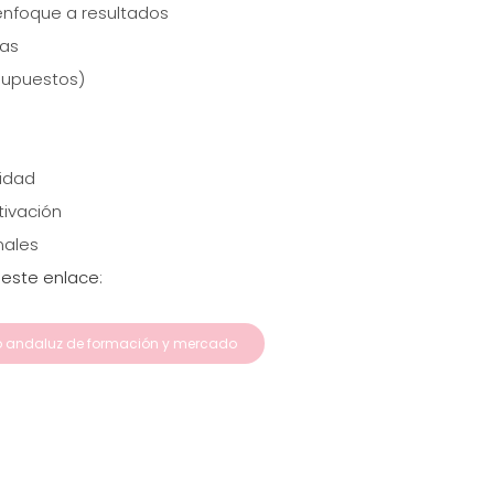
enfoque a resultados
mas
supuestos)
vidad
tivación
nales
 este enlace
:
to andaluz de formación y mercado