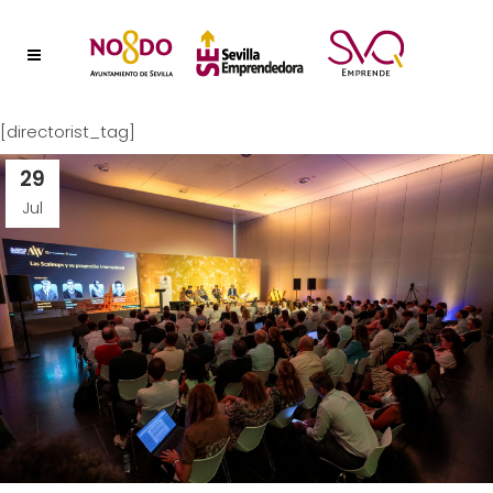
[directorist_tag]
29
Jul