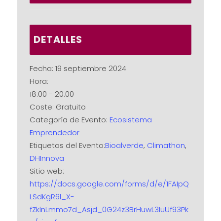
DETALLES
Fecha:
19 septiembre 2024
Hora:
18:00 - 20:00
Coste:
Gratuito
Categoría de Evento:
Ecosistema
Emprendedor
Etiquetas del Evento:
Bioalverde
,
Climathon
,
DHInnova
Sitio web:
https://docs.google.com/forms/d/e/1FAIpQ
LSdKgR6l_X-
fZklnLmmo7d_Asjd_0G24z3BrHuwL3IuUf93Pk