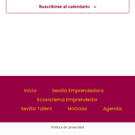
y
Suscribirse al calendario
Event
vistas
de
Evento
Inicio
Sevilla Emprendedora
Ecosistema Emprendedor
Sevilla Talent
Noticias
Agenda
Política de privacidad