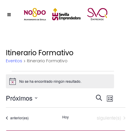
Itinerario Formativo
Eventos
Itinerario Formativo
Eventos
No se ha encontrado ningún resultado.
Aviso
Naveg
Próximos
Nave
Buscar
Lista
Selecciona
de
de
la
vistas
Eventos
Hoy
siguiente(s)
Eventos
anterior(es)
fecha.
búsqu
de