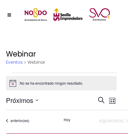
Webinar
Eventos
Webinar
Eventos
No se ha encontrado ningún resultado.
Aviso
Naveg
Próximos
Nave
Buscar
Lista
Selecciona
de
de
la
vistas
Eventos
Hoy
siguiente(s)
Eventos
anterior(es)
fecha.
búsqu
de