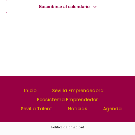
y
Suscribirse al calendario
Event
vistas
de
Evento
Inicio
Sevilla Emprendedora
Ecosistema Emprendedor
Sevilla Talent
Noticias
Agenda
Política de privacidad