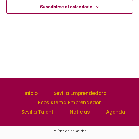
y
Suscribirse al calendario
Event
vistas
de
Evento
Inicio
Sevilla Emprendedora
Ecosistema Emprendedor
Sevilla Talent
Noticias
Agenda
Política de privacidad