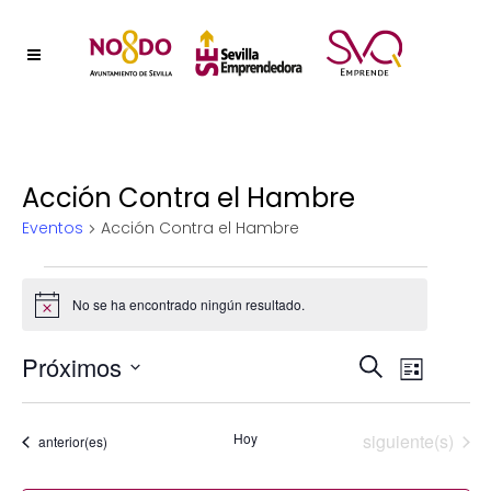
Acción Contra el Hambre
Eventos
Acción Contra el Hambre
Eventos
No se ha encontrado ningún resultado.
Aviso
Naveg
Próximos
Nave
Buscar
Lista
Selecciona
de
de
la
vistas
Eventos
Hoy
siguiente(s)
Eventos
anterior(es)
fecha.
búsqu
de