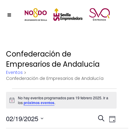
Confederación de
Empresarios de Andalucía
Eventos
Confederación de Empresarios de Andalucía
Eventos
No hay eventos programados para 19 febrero 2025. Ir a
Aviso
los
próximos eventos
.
en
Naveg
02/19/2025
Nave
19
Buscar
Día
Selecciona
de
de