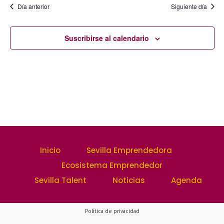
febrero
la
vistas
Día anterior
Siguiente día
fecha.
búsqu
2025
de
y
Suscribirse al calendario
Event
vistas
de
Evento
Inicio
Sevilla Emprendedora
Ecosistema Emprendedor
Sevilla Talent
Noticias
Agenda
Política de privacidad