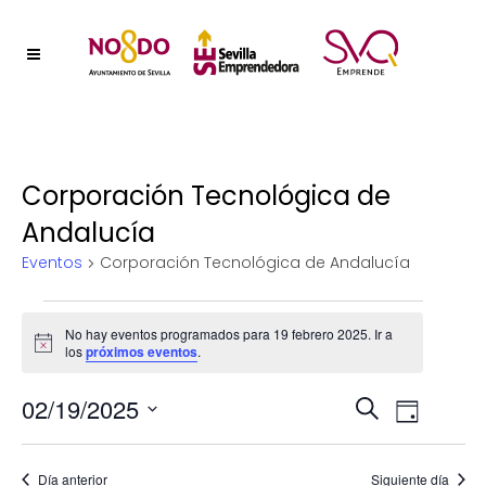
Corporación Tecnológica de
Andalucía
Eventos
Corporación Tecnológica de Andalucía
Eventos
No hay eventos programados para 19 febrero 2025. Ir a
Aviso
los
próximos eventos
.
en
Naveg
02/19/2025
Nave
19
Buscar
Día
Selecciona
de
de
febrero
la
Día anterior
Siguiente día