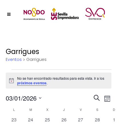
Garrigues
Eventos
Garrigues
Eventos
No se han encontrado resultados para esta vista. Ir a los
Aviso
próximos eventos
.
Naveg
03/01/2026
Nave
Buscar
Mes
Selecciona
de
de
Calendario
L
LUNES
M
MARTES
X
MIÉRCOLES
J
JUEVES
V
VIERNES
S
SÁBADO
D
DOMIN
la
vistas
0
0
0
0
0
0
0
23
24
25
26
27
28
1
fecha.
búsqu
de
eventos
eventos
eventos
eventos
eventos
eventos
evento