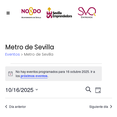
Metro de Sevilla
Eventos
Metro de Sevilla
Eventos
No hay eventos programados para 16 octubre 2025. Ir a
Aviso
los
próximos eventos
.
en
Naveg
10/16/2025
Nave
16
Buscar
Día
Selecciona
de
de
octubre
la
vistas
Día anterior
Siguiente día
fecha.
búsqu
2025