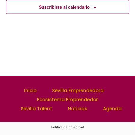
de
y
Suscribirse al calendario
Event
vistas
de
Evento
Inicio
Sevilla Emprendedora
Ecosistema Emprendedor
Sevilla Talent
Noticias
Agenda
Política de privacidad