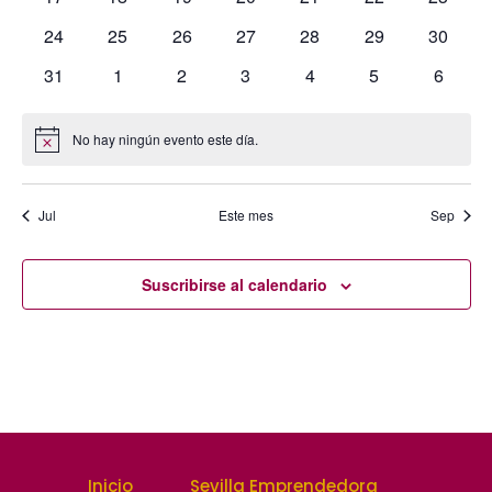
eventos
eventos
eventos
eventos
eventos
eventos
eventos
0
0
0
0
0
de
0
0
24
25
26
27
28
29
30
eventos
eventos
eventos
eventos
eventos
eventos
eventos
0
0
0
0
0
0
0
31
1
2
3
4
5
6
Evento
eventos
eventos
eventos
eventos
eventos
eventos
evento
No hay ningún evento este día.
Aviso
Jul
Este mes
Sep
Suscribirse al calendario
Inicio
Sevilla Emprendedora