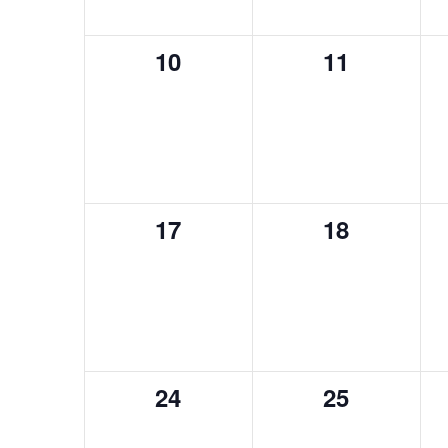
0
0
10
11
eventos,
eventos,
0
0
17
18
eventos,
eventos,
0
0
24
25
eventos,
eventos,