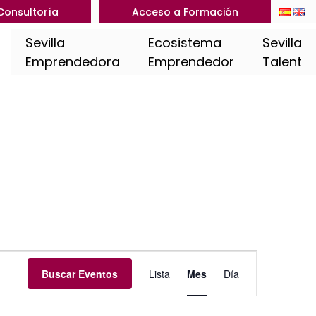
Consultoría
Acceso a Formación
Sevilla
Ecosistema
Sevilla
Emprendedora
Emprendedor
Talent
Navegación
Buscar Eventos
Lista
Mes
Día
de
vistas