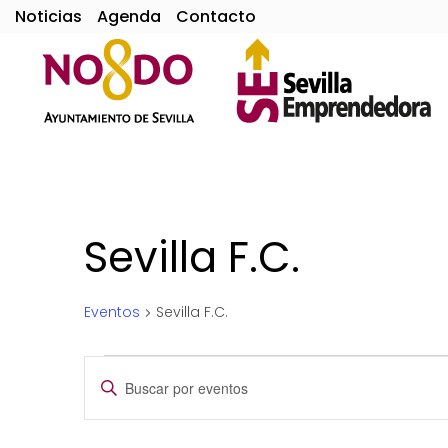
Noticias
Agenda
Contacto
Sevilla F.C.
Eventos
Sevilla F.C.
Eventos
Navegación
Introduce
la
de
palabra