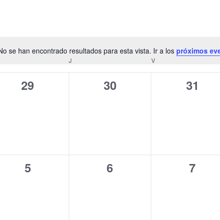
No se han encontrado resultados para esta vista. Ir a los
próximos ev
Aviso
ÉRCOLES
J
JUEVES
V
VIERNES
0
0
0
29
30
31
eventos,
eventos,
event
0
0
0
5
6
7
eventos,
eventos,
event