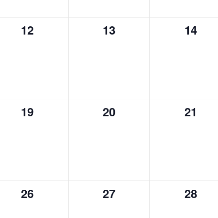
0
0
0
12
13
14
eventos,
eventos,
event
0
0
0
19
20
21
eventos,
eventos,
event
0
0
0
26
27
28
eventos,
eventos,
event