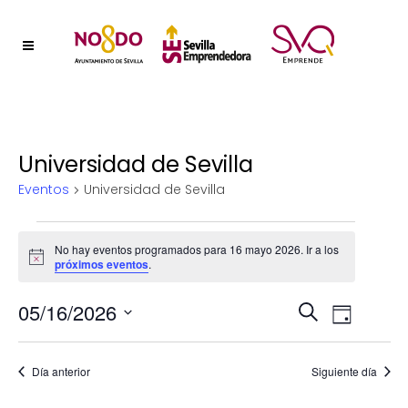
Universidad de Sevilla
Eventos
Universidad de Sevilla
Eventos
No hay eventos programados para 16 mayo 2026. Ir a los
Aviso
próximos eventos
.
en
Naveg
05/16/2026
Nave
16
Buscar
Día
Selecciona
de
de
mayo
la
vistas
Día anterior
Siguiente día
fecha.
búsqu
2026