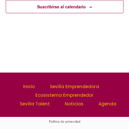
de
y
Suscribirse al calendario
Event
vistas
de
Evento
Inicio
Sevilla Emprendedora
Ecosistema Emprendedor
Sevilla Talent
Noticias
Agenda
Política de privacidad