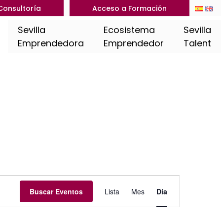
Consultoría
Acceso a Formación
Sevilla
Ecosistema
Sevilla
Emprendedora
Emprendedor
Talent
Navegación
Buscar Eventos
Lista
Mes
Día
de
vistas