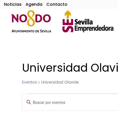
Noticias
Agenda
Contacto
Universidad Olav
Eventos
Universidad Olavide
Eventos
Navegación
Introduce
la
en
de
palabra