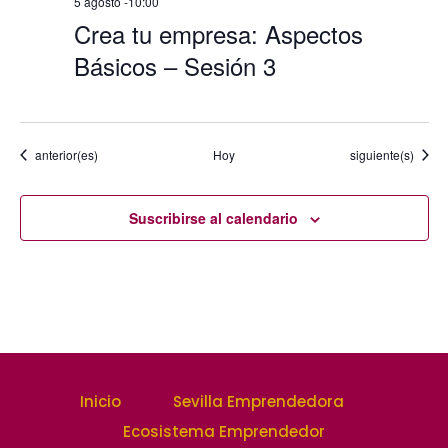
5 agosto -10:00
Crea tu empresa: Aspectos
Básicos – Sesión 3
Eventos
Eventos
anterior(es)
Hoy
siguiente(s)
Suscribirse al calendario
Inicio
Sevilla Emprendedora
Ecosistema Emprendedor