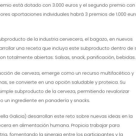
r premio está dotado con 3.000 euros y el segundo premio con
ores aportaciones individuales habrá 3 premios de 1.000 eur
 subproducto de la industria cervecera, el bagazo, en nuevos
esarrollar una receta que incluya este subproducto dentro de 
son totalmente abiertas: Salsas, snack, panificación, bebidas
ducción de cerveza, emerge como un recurso multifacético y
eínas, se convierte en una opción saludable y proteica. Su
 simple subproducto de la cerveza, permitiendo revalorizar
mo un ingrediente en panadería y snacks.
ella Galicia) desarrollan este reto sobre nuevas ideas en la
rvecera en alimentación humana. Propicia trabajar para
ia, fomentando la sinergia entre los participantes y la