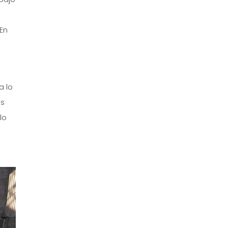
En
a lo
as
lo
.