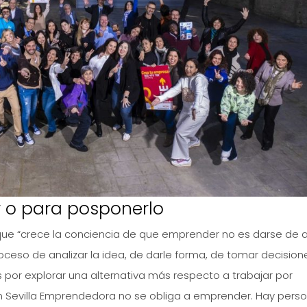
 o para posponerlo
que “crece la conciencia de que emprender no es darse de a
eso de analizar la idea, de darle forma, de tomar decision
s por explorar una alternativa más respecto a trabajar por
en Sevilla Emprendedora no se obliga a emprender. Hay pers