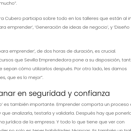
 mucho”.
a Cubero participa sobre todo en los talleres que están al in
para emprender’, ‘Generación de ideas de negocio’, y ‘Diseño
para emprender’, de dos horas de duración, es crucial.
ecursos que Sevilla Emprendedora pone a su disposición, tan
 sepan cómo utilizarlos después. Por otro lado, les damos
s, que es lo mejor”.
nar en seguridad y confianza
cio’ es también importante. Emprender comporta un proceso
que analizarla, testarla y validarla. Después hay que ponerl
ma jurídica de la empresa. Y todo lo que tiene que ver con
nder no solo es tener habilidades técnicas. Es también un tr