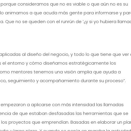
 porque consideramos que no es viable o que aún no es su
llo animamos a que acuda más gente para informarse y par
a. Que no se queden con el runrún de ‘¿y si yo hubiera llamad
aplicadas al diseño del negocio, y todo lo que tiene que ver
s el entorno y cómo diseñamos estratégicamente los
como mentores tenemos una visión amplia que ayuda a
tico, seguimiento y acompañamiento durante su proceso”.
o empezaron a aplicarse con más intensidad las llamadas
encia de que estaban desfasadas las herramientas que se
a a los proyectos que emprendían. Basadas en elaborar un pla
edio y largo plazo. Y cuando se ponía en marcha la actividad