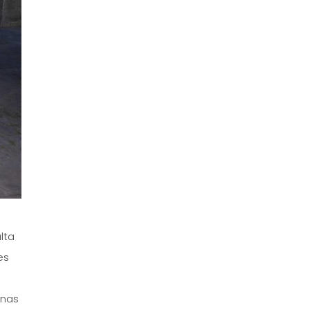
lta
es
onas