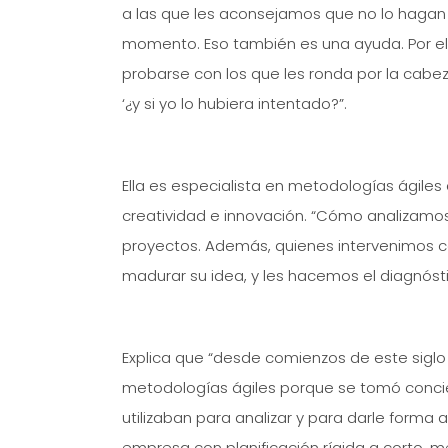
a las que les aconsejamos que no lo hagan
momento. Eso también es una ayuda. Por e
probarse con los que les ronda por la cabez
‘¿y si yo lo hubiera intentado?”.
Ella es especialista en metodologías ágiles 
creatividad e innovación. “Cómo analizamo
proyectos. Además, quienes intervenimos 
madurar su idea, y les hacemos el diagnós
Explica que “desde comienzos de este sigl
metodologías ágiles porque se tomó conci
utilizaban para analizar y para darle form
empresa con planificación rígida a corto, m