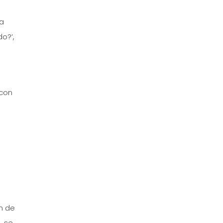
a
o?’,
 con
n de
, se