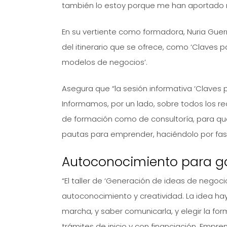
también lo estoy porque me han aportado
En su vertiente como formadora, Nuria Guerr
del itinerario que se ofrece, como ‘Claves 
modelos de negocios’.
Asegura que “la sesión informativa ‘Claves 
Informamos, por un lado, sobre todos los r
de formación como de consultoría, para que
pautas para emprender, haciéndolo por fase
Autoconocimiento para ga
“El taller de ‘Generación de ideas de nego
autoconocimiento y creatividad. La idea hay 
marcha, y saber comunicarla, y elegir la for
trámites de inicio y con financiación. Empre