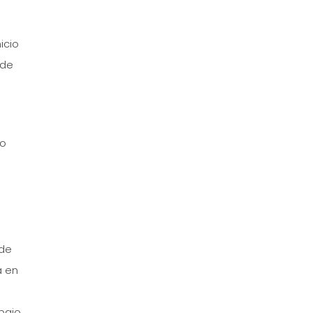
icio
 de
to
 de
a en
abajo