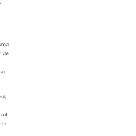
n
o
rama
n de
eso
al,
o el
nto