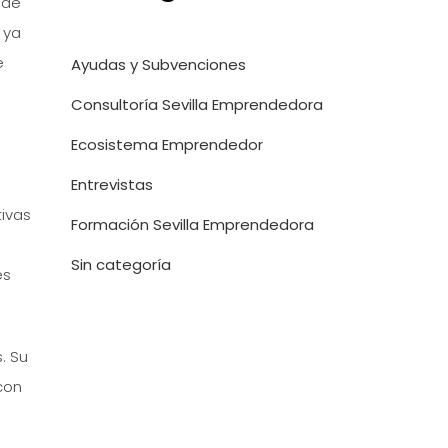
 de
 ya
e
Ayudas y Subvenciones
Consultoría Sevilla Emprendedora
Ecosistema Emprendedor
Entrevistas
tivas
Formación Sevilla Emprendedora
Sin categoría
es
. Su
 con