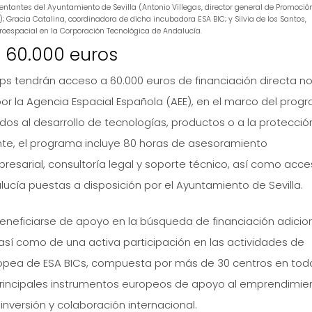
ntantes del Ayuntamiento de Sevilla (Antonio Villegas, director general de Promoció
; Gracia Catalina, coordinadora de dicha incubadora ESA BIC; y Silvia de los Santos,
roespacial en la Corporación Tecnológica de Andalucía.
 60.000 euros
ups tendrán acceso a 60.000 euros de financiación directa n
or la Agencia Espacial Española (AEE), en el marco del prog
ados al desarrollo de tecnologías, productos o a la protecció
te, el programa incluye 80 horas de asesoramiento
resarial, consultoría legal y soporte técnico, así como acc
alucía puestas a disposición por el Ayuntamiento de Sevilla.
eficiarse de apoyo en la búsqueda de financiación adicion
así como de una activa participación en las actividades de
europea de ESA BICs, compuesta por más de 30 centros en tod
 principales instrumentos europeos de apoyo al emprendimie
inversión y colaboración internacional.