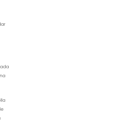
dar
trada
una
lla
de
a