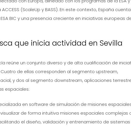
ectado con Europa, alineado con los programas de la ESA y
a ACCESS (ScaleUp y BASS). En este contexto, España cuenta
 ESA BIC y una presencia creciente en iniciativas europeas d
ca que inicia actividad en Sevilla
a reúne un conjunto diverso y de alta cualificación de inicia
. Cuatro de ellas corresponden al segmento upstream,
pacial, y dos al segmento downstream, aplicaciones terrestr
as espaciales:
ecializada en software de simulación de misiones espaciales
y visualizar de forma intuitiva misiones espaciales complejas
, facilitando el diseño, validación y entrenamiento de sistemas