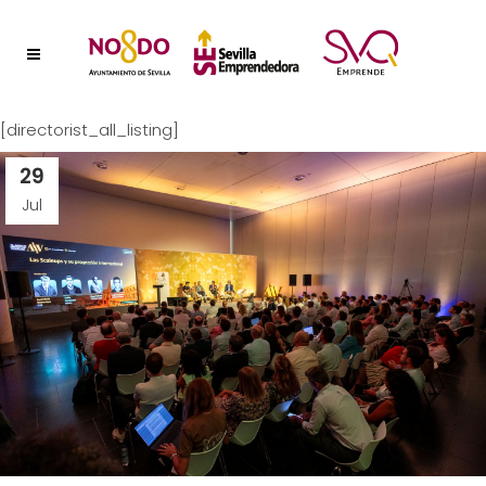
[directorist_all_listing]
29
Jul