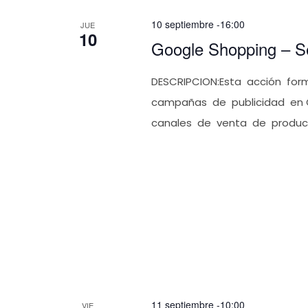
palabra
de
10 septiembre -16:00
JUE
clave.
10
Eventos
Google Shopping – S
DESCRIPCION:Esta acción form
campañas de publicidad en 
canales de venta de producto
11 septiembre -10:00
VIE