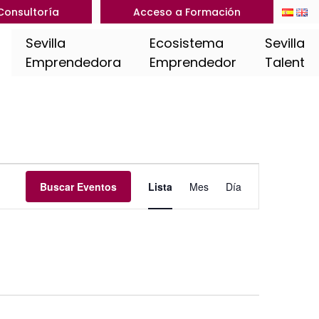
Consultoría
Acceso a Formación
Sevilla
Ecosistema
Sevilla
Emprendedora
Emprendedor
Talent
Navegación
Buscar Eventos
Lista
Mes
Día
de
vistas
de
Evento