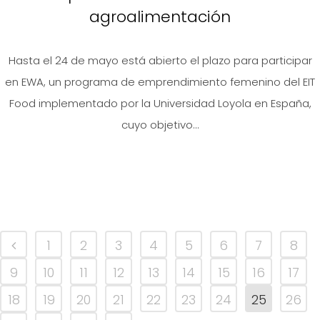
agroalimentación
Hasta el 24 de mayo está abierto el plazo para participar
en EWA, un programa de emprendimiento femenino del EIT
Food implementado por la Universidad Loyola en España,
cuyo objetivo...
1
2
3
4
5
6
7
8
9
10
11
12
13
14
15
16
17
18
19
20
21
22
23
24
25
26