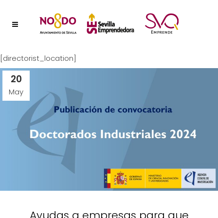
[directorist_location]
20
May
Ayudas a empresas para que