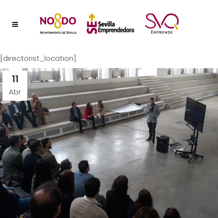
[directorist_location]
11
Abr