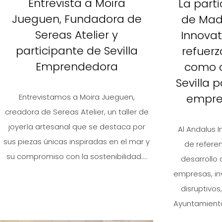
Entrevista a Moira
La part
Jueguen, Fundadora de
de Madr
Sereas Atelier y
Innovat
participante de Sevilla
refuerz
Emprendedora
como c
Sevilla 
empres
Entrevistamos a Moira Jueguen,
creadora de Sereas Atelier, un taller de
joyería artesanal que se destaca por
Al Andalus 
sus piezas únicas inspiradas en el mar y
de referen
su compromiso con la sostenibilidad....
desarrollo
empresas, i
disruptivo
Ayuntamiento 