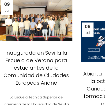
09
Jul
08
Jul
Inaugurada en Sevilla la
Escuela de Verano para
estudiantes de la
Abierta 
Comunidad de Ciudades
la oc
Europeas Ariane
Curiou
formació
La Escuela Técnica Superior de
m
Ingeniería de la Universidad de Sevilla