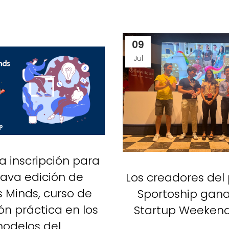
09
Jul
la inscripción para
tava edición de
Los creadores del
s Minds, curso de
Sportoship gana
n práctica en los
Startup Weekend 
odelos del