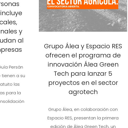
rsonas
incluye
cales,
onales y
udan al
Grupo Álea y Espacio RES
mpresas
ofrecen el programa de
innovación Álea Green
Guía Persán
Tech para lanzar 5
tienen a su
proyectos en el sector
tuito las
agrotech
s para la
nsolidación
Grupo Álea, en colaboración con
Espacio RES, presentan la primera
edición de Álea Green Tech, un