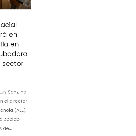
acial
rá en
lla en
cubadora
 sector
Luis Sanz, ha
 el director
añola (AEE),
ha podido
 de...