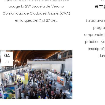
emp
acoge la 23º Escuela de Verano
Comunidad de Ciudades Ariane (CVA)
en la que, del 7 al 27 de...
La octava 
progr
emprendimi
práctica, y
inscripci
04
dura
Jul