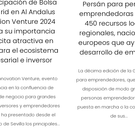
icipación de Bolsa
Persán para pe
id en Al Andalus
emprendedoras 
ion Venture 2024
450 recursos lo
a su importancia
regionales, naci
ita atractiva en
europeos que ay
para el ecosistema
desarrollo de e
arial e inversor
La décima edición de la 
Innovation Venture, evento
para emprendedores, que 
cia en la confluencia de
disposición de modo gra
 de negocio para grandes
personas emprendedora
nversores y emprendedores
puesta en marcha o la co
s, ha presentado desde el
de sus...
de Sevilla los principales...