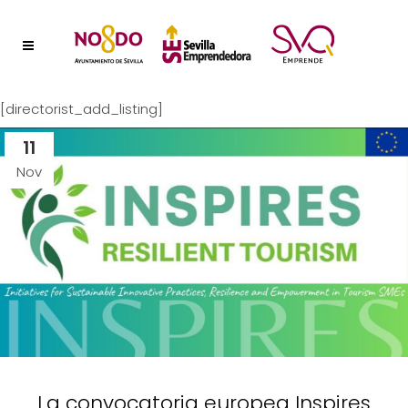
[directorist_add_listing]
11
Nov
La convocatoria europea Inspires