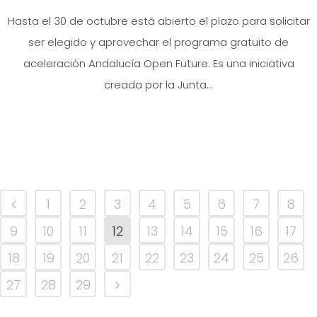
Hasta el 30 de octubre está abierto el plazo para solicitar
ser elegido y aprovechar el programa gratuito de
aceleración Andalucía Open Future. Es una iniciativa
creada por la Junta...
1
2
3
4
5
6
7
8
9
10
11
12
13
14
15
16
17
18
19
20
21
22
23
24
25
26
27
28
29