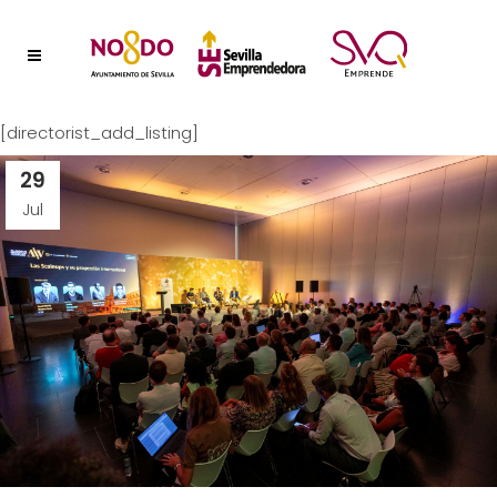
[directorist_add_listing]
29
Jul