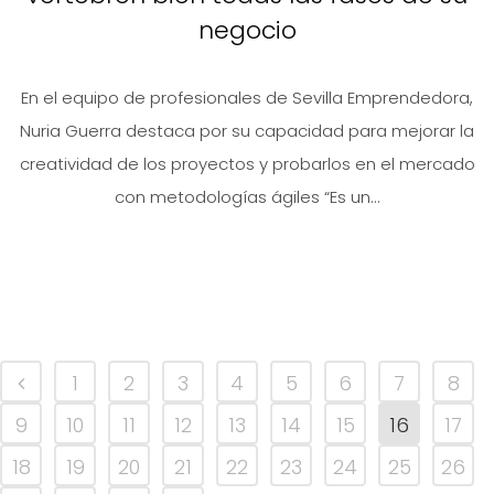
negocio
En el equipo de profesionales de Sevilla Emprendedora,
Nuria Guerra destaca por su capacidad para mejorar la
creatividad de los proyectos y probarlos en el mercado
con metodologías ágiles “Es un...
1
2
3
4
5
6
7
8
9
10
11
12
13
14
15
16
17
18
19
20
21
22
23
24
25
26