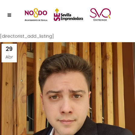
[directorist_add_listing]
29
Abr