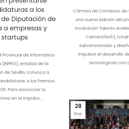
en presentarse
idaturas a los
Cámara de Comercio de Se
 de Diputación de
una nueva edición del p
la a empresas y
incubación Talento Acele
startups
CamaraTech), tota
subvencionado y dise
impulsar el desarrollo d
Provincial de Informática
tecnológicas con al
a (INPRO), entidad de la
́n de Sevilla, convoca a
andidaturas a los Premios
025. Para reconocer la
toria en el impulso...
28
Ene