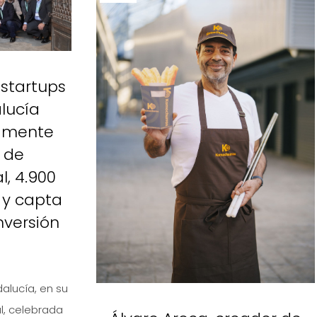
startups
lucía
amente
 de
l, 4.900
 y capta
nversión
alucía, en su
, celebrada