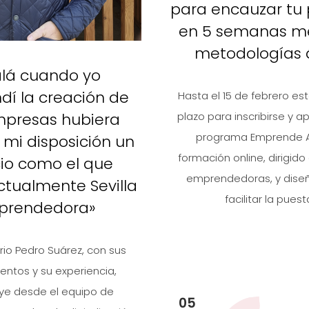
para encauzar tu 
en 5 semanas m
metodologías 
alá cuando yo
í la creación de
Hasta el 15 de febrero est
mpresas hubiera
plazo para inscribirse y a
programa Emprende A
 mi disposición un
formación online, dirigid
cio como el que
emprendedoras, y dise
ctualmente Sevilla
facilitar la puesta
prendedora»
rio Pedro Suárez, con sus
entos y su experiencia,
ye desde el equipo de
05