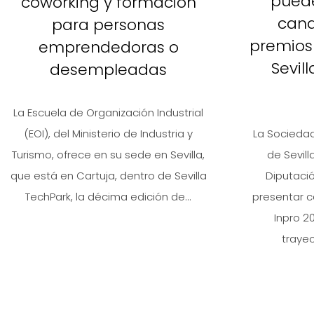
pued
coworking y formación
cand
para personas
premios
emprendedoras o
Sevil
desempleadas
La Escuela de Organización Industrial
La Sociedad 
(EOI), del Ministerio de Industria y
de Sevill
Turismo, ofrece en su sede en Sevilla,
Diputacio
que está en Cartuja, dentro de Sevilla
presentar c
TechPark, la décima edición de...
Inpro 2
trayec